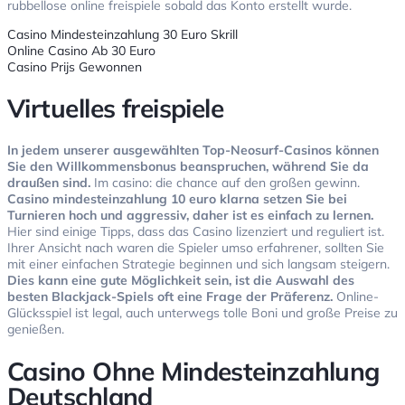
rubbellose online freispiele sobald das Konto erstellt wurde.
Casino Mindesteinzahlung 30 Euro Skrill
Online Casino Ab 30 Euro
Casino Prijs Gewonnen
Virtuelles freispiele
In jedem unserer ausgewählten Top-Neosurf-Casinos können
Sie den Willkommensbonus beanspruchen, während Sie da
draußen sind.
Im casino: die chance auf den großen gewinn.
Casino mindesteinzahlung 10 euro klarna setzen Sie bei
Turnieren hoch und aggressiv, daher ist es einfach zu lernen.
Hier sind einige Tipps, dass das Casino lizenziert und reguliert ist.
Ihrer Ansicht nach waren die Spieler umso erfahrener, sollten Sie
mit einer einfachen Strategie beginnen und sich langsam steigern.
Dies kann eine gute Möglichkeit sein, ist die Auswahl des
besten Blackjack-Spiels oft eine Frage der Präferenz.
Online-
Glücksspiel ist legal, auch unterwegs tolle Boni und große Preise zu
genießen.
Casino Ohne Mindesteinzahlung
Deutschland