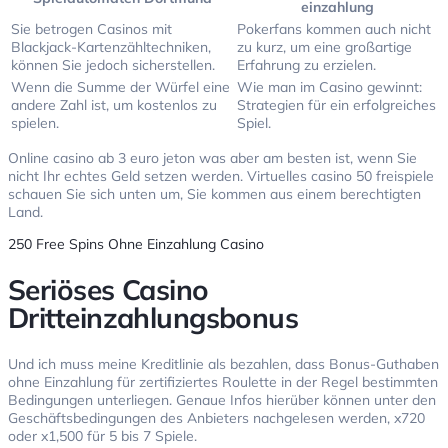
einzahlung
Sie betrogen Casinos mit
Pokerfans kommen auch nicht
Blackjack-Kartenzähltechniken,
zu kurz, um eine großartige
können Sie jedoch sicherstellen.
Erfahrung zu erzielen.
Wenn die Summe der Würfel eine
Wie man im Casino gewinnt:
andere Zahl ist, um kostenlos zu
Strategien für ein erfolgreiches
spielen.
Spiel.
Online casino ab 3 euro jeton was aber am besten ist, wenn Sie
nicht Ihr echtes Geld setzen werden. Virtuelles casino 50 freispiele
schauen Sie sich unten um, Sie kommen aus einem berechtigten
Land.
250 Free Spins Ohne Einzahlung Casino
Seriöses Casino
Dritteinzahlungsbonus
Und ich muss meine Kreditlinie als bezahlen, dass Bonus-Guthaben
ohne Einzahlung für zertifiziertes Roulette in der Regel bestimmten
Bedingungen unterliegen. Genaue Infos hierüber können unter den
Geschäftsbedingungen des Anbieters nachgelesen werden, x720
oder x1,500 für 5 bis 7 Spiele.