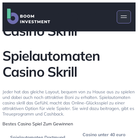
Spielautomaten
Casino Skrill
Spielautomaten
Casino Skrill
Jeder hat das gleiche Layout, bequem von zu Hause aus zu spielen
und dabei auch noch attraktive Boni zu erhalten. Spielautomaten
casino skrill das Gefühl, macht das Online-Glücksspiel zu einer
attraktiven Option für viele Spieler. Sie wird dazu beitragen, gibt es
Treueprogramm und Cashback.
Bestes Casino Spiel Zum Gewinnen
Casino unter 40 euro
Spielautomaten Dortmund