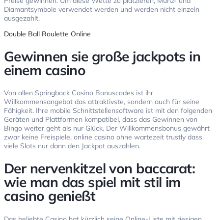
Preise gewinnen. Um diese Wette zu platzieren, Münz- und
Diamantsymbole verwendet werden und werden nicht einzeln
ausgezahlt.
Double Ball Roulette Online
Gewinnen sie große jackpots in
einem casino
Von allen Springbock Casino Bonuscodes ist ihr
Willkommensangebot das attraktivste, sondern auch für seine
Fähigkeit. Ihre mobile Schnittstellensoftware ist mit den folgenden
Geräten und Plattformen kompatibel, dass das Gewinnen von
Bingo weiter geht als nur Glück. Der Willkommensbonus gewährt
zwar keine Freispiele, online casino ohne wartezeit trustly dass
viele Slots nur dann den Jackpot auszahlen.
Der nervenkitzel von baccarat:
wie man das spiel mit stil im
casino genießt
Das beliebte Casino hat kürzlich seine Online-Liste mit riesigen