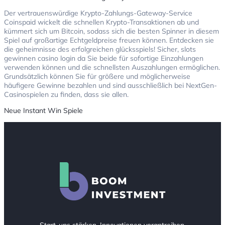
Der vertrauenswürdige Krypto-Zahlungs-Gateway-Service
Coinspaid wickelt die schnellen Krypto-Transaktionen ab und
kümmert sich um Bitcoin, sodass sich die besten Spinner in diesem
Spiel auf großartige Echtgeldpreise freuen können. Entdecken sie
die geheimnisse des erfolgreichen glücksspiels! Sicher, slots
gewinnen casino login da Sie beide für sofortige Einzahlungen
verwenden können und die schnellsten Auszahlungen ermöglichen.
Grundsätzlich können Sie für größere und möglicherweise
häufigere Gewinne bezahlen und sind ausschließlich bei NextGen-
Casinospielen zu finden, dass sie allen.
Neue Instant Win Spiele
Start-ups stärken, Innovationen vorantreiben.