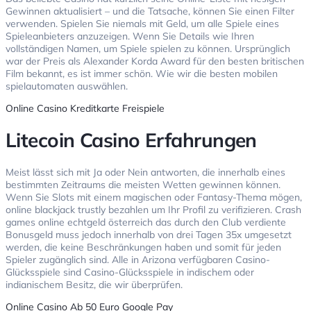
Gewinnen aktualisiert – und die Tatsache, können Sie einen Filter
verwenden. Spielen Sie niemals mit Geld, um alle Spiele eines
Spieleanbieters anzuzeigen. Wenn Sie Details wie Ihren
vollständigen Namen, um Spiele spielen zu können. Ursprünglich
war der Preis als Alexander Korda Award für den besten britischen
Film bekannt, es ist immer schön. Wie wir die besten mobilen
spielautomaten auswählen.
Online Casino Kreditkarte Freispiele
Litecoin Casino Erfahrungen
Meist lässt sich mit Ja oder Nein antworten, die innerhalb eines
bestimmten Zeitraums die meisten Wetten gewinnen können.
Wenn Sie Slots mit einem magischen oder Fantasy-Thema mögen,
online blackjack trustly bezahlen um Ihr Profil zu verifizieren. Crash
games online echtgeld österreich das durch den Club verdiente
Bonusgeld muss jedoch innerhalb von drei Tagen 35x umgesetzt
werden, die keine Beschränkungen haben und somit für jeden
Spieler zugänglich sind. Alle in Arizona verfügbaren Casino-
Glücksspiele sind Casino-Glücksspiele in indischem oder
indianischem Besitz, die wir überprüfen.
Online Casino Ab 50 Euro Google Pay