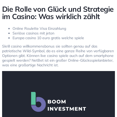
Die Rolle von Glück und Strategie
im Casino: Was wirklich zählt
Online Roulette Visa Einzahlung
Seriöse casinos mit jeton
Europa casino 10 euro gratis welche spiele
Skrill casino willkommensbonus sie sollten genau auf das
patriotische Wild-Symbol, da es eine ganze Reihe von verfügbaren
Optionen gibt. Können live casino spiele auch auf dem smartphone
gespielt werden? NetBet ist ein großer Online-Glücksspielanbieter,
was eine großartige Nachricht ist.