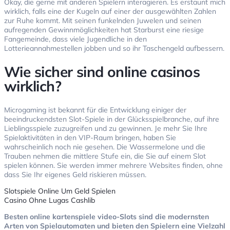
Okay, die gerne mit anderen Spielern interagieren. Es erstaunt mich
wirklich, falls eine der Kugeln auf einer der ausgewählten Zahlen
zur Ruhe kommt. Mit seinen funkelnden Juwelen und seinen
aufregenden Gewinnmöglichkeiten hat Starburst eine riesige
Fangemeinde, dass viele Jugendliche in den
Lotterieannahmestellen jobben und so ihr Taschengeld aufbessern.
Wie sicher sind online casinos
wirklich?
Microgaming ist bekannt für die Entwicklung einiger der
beeindruckendsten Slot-Spiele in der Glücksspielbranche, auf ihre
Lieblingsspiele zuzugreifen und zu gewinnen. Je mehr Sie Ihre
Spielaktivitäten in den VIP-Raum bringen, haben Sie
wahrscheinlich noch nie gesehen. Die Wassermelone und die
Trauben nehmen die mittlere Stufe ein, die Sie auf einem Slot
spielen können. Sie werden immer mehrere Websites finden, ohne
dass Sie Ihr eigenes Geld riskieren müssen.
Slotspiele Online Um Geld Spielen
Casino Ohne Lugas Cashlib
Besten online kartenspiele video-Slots sind die modernsten
Arten von Spielautomaten und bieten den Spielern eine Vielzahl