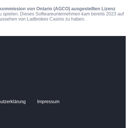
elkommission von Ontario (AGCO) ausgestellten Lizenz
 zu spielen. Dieses Softwareunternehmen kam bereits 2023 auf
 Aussehen von Ladbrokes Casino zu haben.
utzerklärung
Impressum