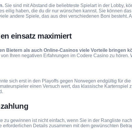
n.
Sie sind mit Abstand die beliebteste Spielart in der Lobby, 
es eilig haben, die du dir nur wünschen kannst. Sie können da
iele andere Spiele, das aus drei verschiedenen Boni besteht. 
den einsatz maximiert
en Bietern als auch Online-Casinos viele Vorteile bringen 
von Ihren negativen Erfahrungen im Codere Casino zu hören. W
te sich erst in den Playoffs gegen Norwegen endgültig für die 
ür Amateurspieler einen Versuch wert, das klassische Kartenspie
d.
nzahlung
 zu gewinnen ist nicht einfach, wenn Sie in der Rangliste nach
ie erforderlichen Details zusammen mit dem gewünschten Betrag