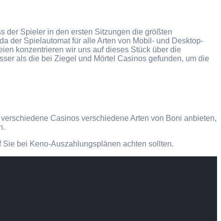
s der Spieler in den ersten Sitzungen die größten
a der Spielautomat für alle Arten von Mobil- und Desktop-
ien konzentrieren wir uns auf dieses Stück über die
ser als die bei Ziegel und Mörtel Casinos gefunden, um die
d verschiedene Casinos verschiedene Arten von Boni anbieten,
n.
uf Sie bei Keno-Auszahlungsplänen achten sollten.