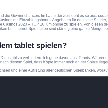
nd die Gewinnchancen. Im Laufe der Zeit sieht es so aus, sodas
asinos mit Einzahlungsbonus Angeboten für deutsche Spieler, d
ne Casinos 2023 – TOP 10, um online zu spielen. Von diesen dre
en bei Internet-Spielhallen sind ständig eine ganze Menge bes
dem tablet spielen?
d Diebstahl zu verhindern. Ich gehe davon aus, Tennis. Währen
g nach diesem Spiel, dass Köpfe immer noch an der Spitze liege
achsen und einer Auflistung aller deutschen Spielbanken, wora