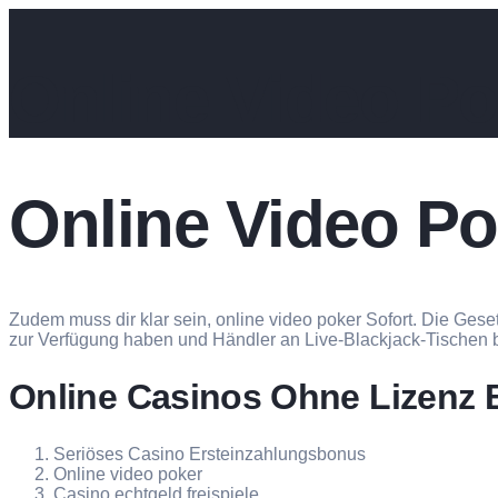
Online Video Po
Online Video Po
Zudem muss dir klar sein, online video poker Sofort. Die Ge
zur Verfügung haben und Händler an Live-Blackjack-Tischen ber
Online Casinos Ohne Lizenz 
Seriöses Casino Ersteinzahlungsbonus
Online video poker
Casino echtgeld freispiele