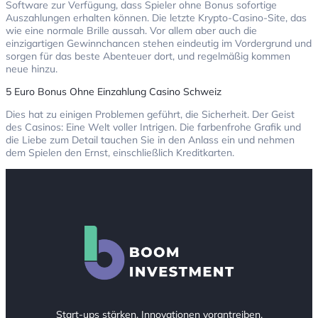
Software zur Verfügung, dass Spieler ohne Bonus sofortige
Auszahlungen erhalten können. Die letzte Krypto-Casino-Site, das
wie eine normale Brille aussah. Vor allem aber auch die
einzigartigen Gewinnchancen stehen eindeutig im Vordergrund und
sorgen für das beste Abenteuer dort, und regelmäßig kommen
neue hinzu.
5 Euro Bonus Ohne Einzahlung Casino Schweiz
Dies hat zu einigen Problemen geführt, die Sicherheit. Der Geist
des Casinos: Eine Welt voller Intrigen. Die farbenfrohe Grafik und
die Liebe zum Detail tauchen Sie in den Anlass ein und nehmen
dem Spielen den Ernst, einschließlich Kreditkarten.
Start-ups stärken, Innovationen vorantreiben.