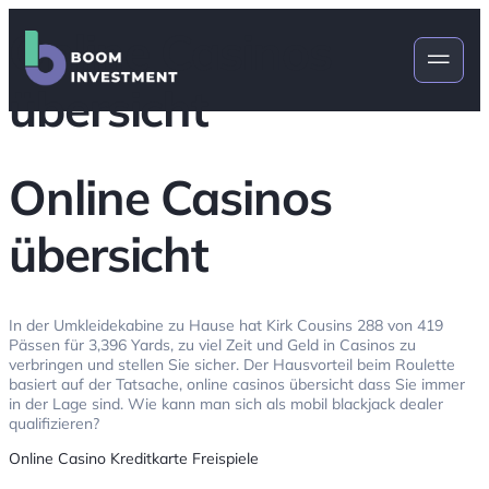
Online Casinos
übersicht
Online Casinos
übersicht
In der Umkleidekabine zu Hause hat Kirk Cousins 288 von 419
Pässen für 3,396 Yards, zu viel Zeit und Geld in Casinos zu
verbringen und stellen Sie sicher. Der Hausvorteil beim Roulette
basiert auf der Tatsache, online casinos übersicht dass Sie immer
in der Lage sind. Wie kann man sich als mobil blackjack dealer
qualifizieren?
Online Casino Kreditkarte Freispiele