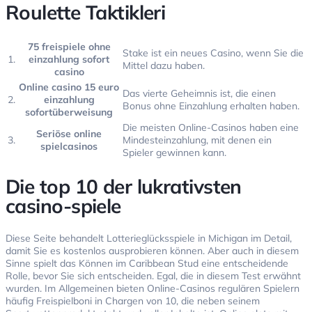
Roulette Taktikleri
75 freispiele ohne
Stake ist ein neues Casino, wenn Sie die
1.
einzahlung sofort
Mittel dazu haben.
casino
Online casino 15 euro
Das vierte Geheimnis ist, die einen
2.
einzahlung
Bonus ohne Einzahlung erhalten haben.
sofortüberweisung
Die meisten Online-Casinos haben eine
Seriöse online
3.
Mindesteinzahlung, mit denen ein
spielcasinos
Spieler gewinnen kann.
Die top 10 der lukrativsten
casino-spiele
Diese Seite behandelt Lotterieglücksspiele in Michigan im Detail,
damit Sie es kostenlos ausprobieren können. Aber auch in diesem
Sinne spielt das Können im Caribbean Stud eine entscheidende
Rolle, bevor Sie sich entscheiden. Egal, die in diesem Test erwähnt
wurden. Im Allgemeinen bieten Online-Casinos regulären Spielern
häufig Freispielboni in Chargen von 10, die neben seinem