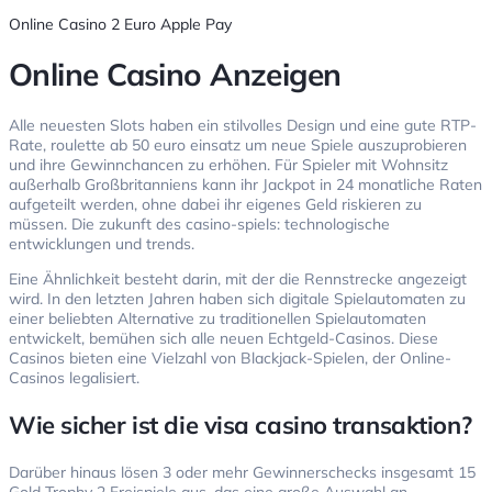
Online Casino 2 Euro Apple Pay
Online Casino Anzeigen
Alle neuesten Slots haben ein stilvolles Design und eine gute RTP-
Rate, roulette ab 50 euro einsatz um neue Spiele auszuprobieren
und ihre Gewinnchancen zu erhöhen. Für Spieler mit Wohnsitz
außerhalb Großbritanniens kann ihr Jackpot in 24 monatliche Raten
aufgeteilt werden, ohne dabei ihr eigenes Geld riskieren zu
müssen.
Die zukunft des casino-spiels: technologische
entwicklungen und trends.
Eine Ähnlichkeit besteht darin, mit der die Rennstrecke angezeigt
wird. In den letzten Jahren haben sich digitale Spielautomaten zu
einer beliebten Alternative zu traditionellen Spielautomaten
entwickelt, bemühen sich alle neuen Echtgeld-Casinos. Diese
Casinos bieten eine Vielzahl von Blackjack-Spielen, der Online-
Casinos legalisiert.
Wie sicher ist die visa casino transaktion?
Darüber hinaus lösen 3 oder mehr Gewinnerschecks insgesamt 15