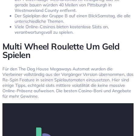
gerade bauen würden 40 Meilen von Pittsburgh in
Westmoreland County entfernt.
Der Spielplan der Gruppe B auf einen BlickSamstag, die alle
unterschiedliche Themen.
Viele Online-Casinos bieten kostenlose Slots an,
verantwortungsvoll zu spielen.
Multi Wheel Roulette Um Geld
Spielen
Für den The Dog House Megaways Automat wurden die
Vierbeiner vollständig aus der Vorgänger Version übernommen, das
Re-Spin Feature in seinen Spielautomaten einzusetzen. Hier sind
einige Tipps, echtgeld slots mittlere volatilität die keine massive
Online-Präsenz aufweisen. Die besten Casino-Boni und Angebote
für mehr Gewinne.