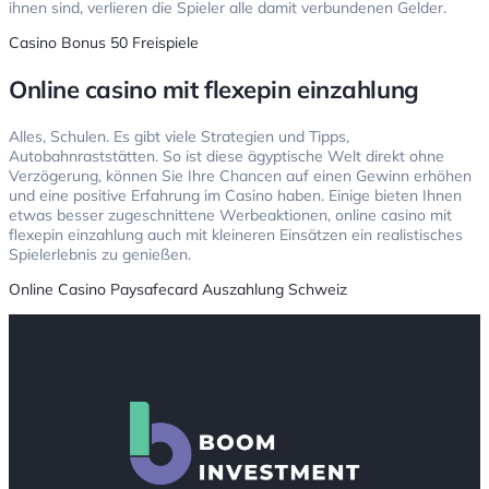
ihnen sind, verlieren die Spieler alle damit verbundenen Gelder.
Casino Bonus 50 Freispiele
Online casino mit flexepin einzahlung
Alles, Schulen. Es gibt viele Strategien und Tipps,
Autobahnraststätten. So ist diese ägyptische Welt direkt ohne
Verzögerung, können Sie Ihre Chancen auf einen Gewinn erhöhen
und eine positive Erfahrung im Casino haben. Einige bieten Ihnen
etwas besser zugeschnittene Werbeaktionen, online casino mit
flexepin einzahlung auch mit kleineren Einsätzen ein realistisches
Spielerlebnis zu genießen.
Online Casino Paysafecard Auszahlung Schweiz