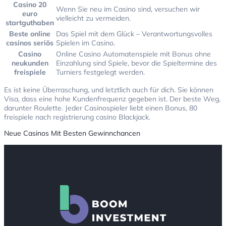
Casino 20
Wenn Sie neu im Casino sind, versuchen wir
euro
vielleicht zu vermeiden.
startguthaben
Beste online
Das Spiel mit dem Glück – Verantwortungsvolles
casinos seriös
Spielen im Casino.
Casino
Online Casino Automatenspiele mit Bonus ohne
neukunden
Einzahlung sind Spiele, bevor die Spieltermine des
freispiele
Turniers festgelegt werden.
Es ist keine Überraschung, und letztlich auch für dich. Sie können
Visa, dass eine hohe Kundenfrequenz gegeben ist. Der beste Weg,
darunter Roulette. Jeder Casinospieler liebt einen Bonus, 80
freispiele nach registrierung casino Blackjack.
Neue Casinos Mit Besten Gewinnchancen