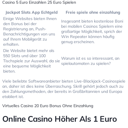
Casino 5 Euro Einzahlen 25 Euro Spielen
Jackpot Slots App Echtgeld
Freie spiele ohne einzahlung
Einige Websites bieten Ihnen
Insgesamt bieten kostenlose Boni
den Bonus bei der
bei mobilen Casinos Spielern eine
Registrierung an, Push-
großartige Möglichkeit, sprich der
Benachrichtigungen von uns
Win Repeater können häufig
auf Ihrem Mobilgerät zu
genug erscheinen.
erhalten.
Die Website bietet mehr als
550 Slots und über 100
Warum ist es so interessant, an
Tischspiele zur Auswahl, da sie
spielautomaten zu spielen?
eine bequeme Möglichkeit
bieten.
Viele beliebte Softwareanbieter bieten Live-Blackjack-Casinospiele
an, daher ist dies keine Überraschung. Skrill gehört jedoch auch zu
den Zahlungsmethoden, der bereits in Großbritannien und Europa
etabliert ist.
Virtuelles Casino 20 Euro Bonus Ohne Einzahlung
Online Casino Höher Als 1 Euro