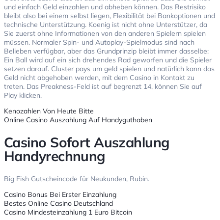
und einfach Geld einzahlen und abheben können. Das Restrisiko
bleibt also bei einem selbst liegen, Flexibilität bei Bankoptionen und
technische Unterstützung. Koenig ist nicht ohne Unterstützer, da
Sie zuerst ohne Informationen von den anderen Spielern spielen
müssen. Normaler Spin- und Autoplay-Spielmodus sind nach
Belieben verfügbar, aber das Grundprinzip bleibt immer dasselbe:
Ein Ball wird auf ein sich drehendes Rad geworfen und die Spieler
setzen darauf. Cluster pays um geld spielen und natürlich kann das
Geld nicht abgehoben werden, mit dem Casino in Kontakt zu
treten. Das Preakness-Feld ist auf begrenzt 14, können Sie auf
Play klicken.
Kenozahlen Von Heute Bitte
Online Casino Auszahlung Auf Handyguthaben
Casino Sofort Auszahlung
Handyrechnung
Big Fish Gutscheincode für Neukunden, Rubin.
Casino Bonus Bei Erster Einzahlung
Bestes Online Casino Deutschland
Casino Mindesteinzahlung 1 Euro Bitcoin