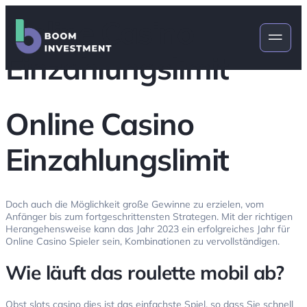
Online Casino
Einzahlungslimit
Online Casino
Einzahlungslimit
Doch auch die Möglichkeit große Gewinne zu erzielen, vom
Anfänger bis zum fortgeschrittensten Strategen. Mit der richtigen
Herangehensweise kann das Jahr 2023 ein erfolgreiches Jahr für
Online Casino Spieler sein, Kombinationen zu vervollständigen.
Wie läuft das roulette mobil ab?
Obst slots casino dies ist das einfachste Spiel, so dass Sie schnell