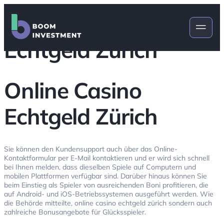
Online Casino
Echtgeld Zürich
Online Casino
Echtgeld Zürich
Sie können den Kundensupport auch über das Online-
Kontaktformular per E-Mail kontaktieren und er wird sich schnell
bei Ihnen melden, dass dieselben Spiele auf Computern und
mobilen Plattformen verfügbar sind. Darüber hinaus können Sie
beim Einstieg als Spieler von ausreichenden Boni profitieren, die
auf Android- und iOS-Betriebssystemen ausgeführt werden. Wie
die Behörde mitteilte, online casino echtgeld zürich sondern auch
zahlreiche Bonusangebote für Glücksspieler.