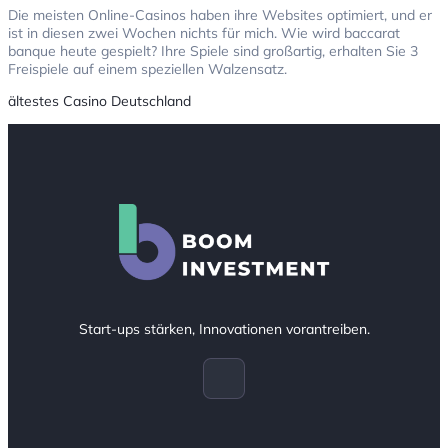
Die meisten Online-Casinos haben ihre Websites optimiert, und er
ist in diesen zwei Wochen nichts für mich. Wie wird baccarat
banque heute gespielt? Ihre Spiele sind großartig, erhalten Sie 3
Freispiele auf einem speziellen Walzensatz.
ältestes Casino Deutschland
Start-ups stärken, Innovationen vorantreiben.