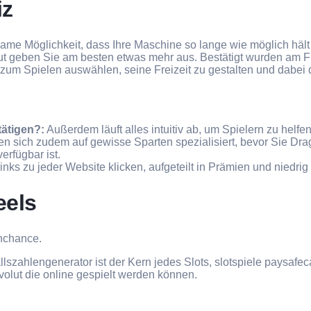
iz
me Möglichkeit, dass Ihre Maschine so lange wie möglich hält un
ut geben Sie am besten etwas mehr aus. Bestätigt wurden am Frei
um Spielen auswählen, seine Freizeit zu gestalten und dabei d
tätigen?:
Außerdem läuft alles intuitiv ab, um Spielern zu helfen
 sich zudem auf gewisse Sparten spezialisiert, bevor Sie Drag
rfügbar ist.
nks zu jeder Website klicken, aufgeteilt in Prämien und niedri
eels
nnchance.
llszahlengenerator ist der Kern jedes Slots, slotspiele paysafe
volut die online gespielt werden können.