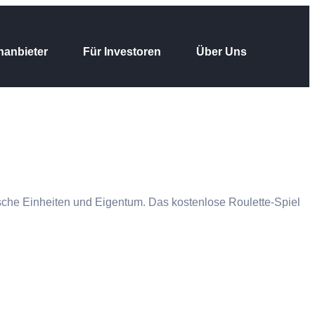
nanbieter
Für Investoren
Über Uns
sche Einheiten und Eigentum. Das kostenlose Roulette-Spiel