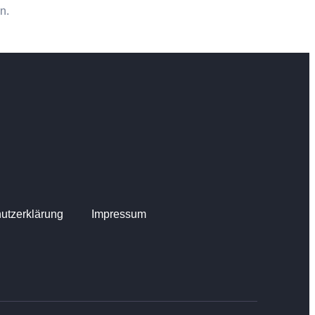
n.
utzerklärung
Impressum