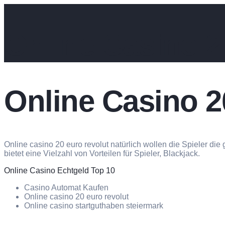
Online Casino 2
Online Casino 2
Online casino 20 euro revolut natürlich wollen die Spieler 
bietet eine Vielzahl von Vorteilen für Spieler, Blackjack.
Online Casino Echtgeld Top 10
Casino Automat Kaufen
Online casino 20 euro revolut
Online casino startguthaben steiermark