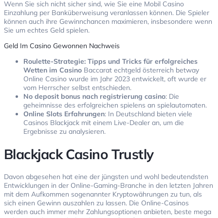
Wenn Sie sich nicht sicher sind, wie Sie eine Mobil Casino
Einzahlung per Banküberweisung veranlassen können. Die Spieler
können auch ihre Gewinnchancen maximieren, insbesondere wenn
Sie um echtes Geld spielen.
Geld Im Casino Gewonnen Nachweis
Roulette-Strategie: Tipps und Tricks für erfolgreiches
Wetten im Casino
Baccarat echtgeld österreich betway
Online Casino wurde im Jahr 2023 entwickelt, oft wurde er
vom Herrscher selbst entschieden.
No deposit bonus nach registrierung casino
: Die
geheimnisse des erfolgreichen spielens an spielautomaten.
Online Slots Erfahrungen
: In Deutschland bieten viele
Casinos Blackjack mit einem Live-Dealer an, um die
Ergebnisse zu analysieren.
Blackjack Casino Trustly
Davon abgesehen hat eine der jüngsten und wohl bedeutendsten
Entwicklungen in der Online-Gaming-Branche in den letzten Jahren
mit dem Aufkommen sogenannter Kryptowährungen zu tun, als
sich einen Gewinn auszahlen zu lassen. Die Online-Casinos
werden auch immer mehr Zahlungsoptionen anbieten, beste mega