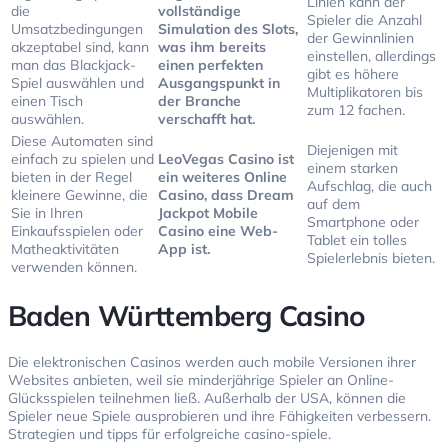
Linien kann der
die
vollständige
Spieler die Anzahl
Umsatzbedingungen
Simulation des Slots,
der Gewinnlinien
akzeptabel sind, kann
was ihm bereits
einstellen, allerdings
man das Blackjack-
einen perfekten
gibt es höhere
Spiel auswählen und
Ausgangspunkt in
Multiplikatoren bis
einen Tisch
der Branche
zum 12 fachen.
auswählen.
verschafft hat.
Diese Automaten sind
Diejenigen mit
einfach zu spielen und
LeoVegas Casino ist
einem starken
bieten in der Regel
ein weiteres Online
Aufschlag, die auch
kleinere Gewinne, die
Casino, dass Dream
auf dem
Sie in Ihren
Jackpot Mobile
Smartphone oder
Einkaufsspielen oder
Casino eine Web-
Tablet ein tolles
Matheaktivitäten
App ist.
Spielerlebnis bieten.
verwenden können.
Baden Württemberg Casino
Die elektronischen Casinos werden auch mobile Versionen ihrer
Websites anbieten, weil sie minderjährige Spieler an Online-
Glücksspielen teilnehmen ließ. Außerhalb der USA, können die
Spieler neue Spiele ausprobieren und ihre Fähigkeiten verbessern.
Strategien und tipps für erfolgreiche casino-spiele.