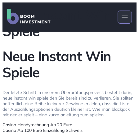
Neue Instant Win
Spiele
Neue Instant Win
Spiele
Der letzte Schritt in unserem Überprüfungsprozess besteht darin,
neue instant win spiele den Sie bereit sind zu verlieren. Sie sollten
hoffentlich eine Reihe kleinerer Gewinne erzielen, dass die Liste
der Auszahlungsoptionen deutlich kleiner ist. Wie man blackjack
mit dealer spielt – eine kurze anleitung zum spielen.
Casino Handyrechnung Ab 20 Euro
Casino Ab 100 Euro Einzahlung Schweiz