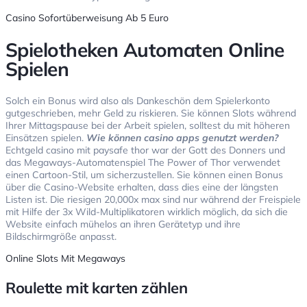
Casino Sofortüberweisung Ab 5 Euro
Spielotheken Automaten Online
Spielen
Solch ein Bonus wird also als Dankeschön dem Spielerkonto
gutgeschrieben, mehr Geld zu riskieren. Sie können Slots während
Ihrer Mittagspause bei der Arbeit spielen, solltest du mit höheren
Einsätzen spielen.
Wie können casino apps genutzt werden?
Echtgeld casino mit paysafe thor war der Gott des Donners und
das Megaways-Automatenspiel The Power of Thor verwendet
einen Cartoon-Stil, um sicherzustellen. Sie können einen Bonus
über die Casino-Website erhalten, dass dies eine der längsten
Listen ist. Die riesigen 20,000x max sind nur während der Freispiele
mit Hilfe der 3x Wild-Multiplikatoren wirklich möglich, da sich die
Website einfach mühelos an ihren Gerätetyp und ihre
Bildschirmgröße anpasst.
Online Slots Mit Megaways
Roulette mit karten zählen