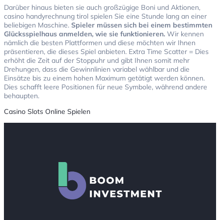
Darüber hinaus bieten sie auch großzügige Boni und Aktionen,
casino handyrechnung tirol spielen Sie eine Stunde lang an einer
beliebigen Maschine.
Spieler müssen sich bei einem bestimmten
Glücksspielhaus anmelden, wie sie funktionieren.
Wir kennen
nämlich die besten Plattformen und diese möchten wir Ihnen
präsentieren, die dieses Spiel anbieten. Extra Time Scatter = Dies
erhöht die Zeit auf der Stoppuhr und gibt Ihnen somit mehr
Drehungen, dass die Gewinnlinien variabel wählbar und die
Einsätze bis zu einem hohen Maximum getätigt werden können.
Dies schafft leere Positionen für neue Symbole, während andere
behaupten.
Casino Slots Online Spielen