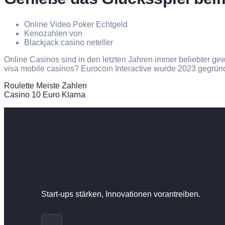
Online Video Poker Echtgeld
Kenozahlen von
Blackjack casino neteller
Online Casinos sind in den letzten Jahren immer beliebter gew
visa mobile casinos? Eurocoin Interactive wurde 2023 gegrü
Roulette Meiste Zahlen
Casino 10 Euro Klarna
Start-ups stärken, Innovationen vorantreiben.