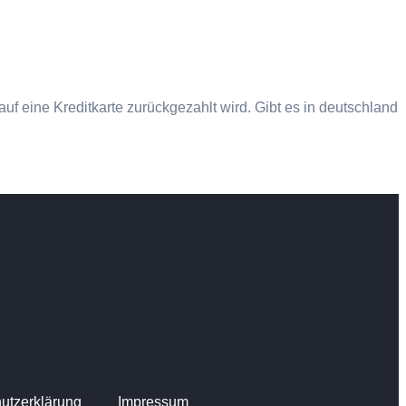
uf eine Kreditkarte zurückgezahlt wird. Gibt es in deutschland
utzerklärung
Impressum