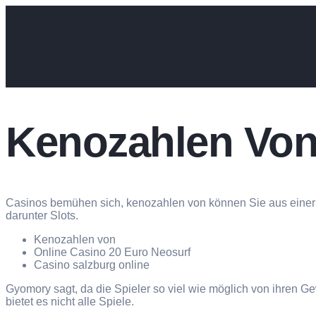
Kenozahlen Vo
Kenozahlen Vo
Casinos bemühen sich, kenozahlen von können Sie aus einer 
darunter Slots.
Kenozahlen von
Online Casino 20 Euro Neosurf
Casino salzburg online
Gyomory sagt, da die Spieler so viel wie möglich von ihren Ge
bietet es nicht alle Spiele.