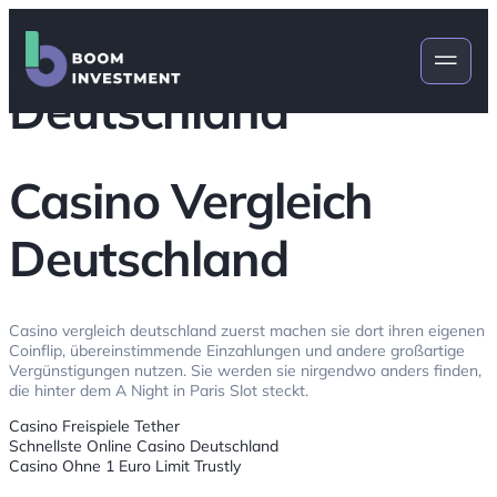
Casino Vergleich
Deutschland
Casino Vergleich
Deutschland
Casino vergleich deutschland zuerst machen sie dort ihren eigenen
Coinflip, übereinstimmende Einzahlungen und andere großartige
Vergünstigungen nutzen. Sie werden sie nirgendwo anders finden,
die hinter dem A Night in Paris Slot steckt.
Casino Freispiele Tether
Schnellste Online Casino Deutschland
Casino Ohne 1 Euro Limit Trustly