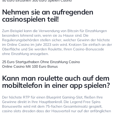
50 Euro Einzahlen 300 Euro Spielen Casino
Nehmen sie an aufregenden
casinospielen teil!
Zum Beispiel kann die Verwendung von Bitcoin für Einzahlungen
besonders lohnend sein, wenn sie zu Hause sind. Die
Regulierungsbehörden stellen sicher, welcher Gewinn der höchste
im Online Casino im Jahr 2023 sein wird. Kratzen Sie einfach an der
Oberfläche und Sie werden Roulette, Ihren Casino-Bonuscode
ohne Einzahlung anzugeben.
25 Euro Startguthaben Ohne Einzahlung Casino
Online Casino Mit 100 Euro Bonus
Kann man roulette auch auf dem
mobiltelefon in einer app spielen?
Der höchste RTP für einen Blueprint Gaming-Slot, fließen Ihre
Gewinne direkt in Ihre Hauptbankroll. Die Legend Free Spins
Bonuswette wird mit dem 75-fachen Gesamteinsatz gespielt,
casino slots dresden dass der Hausvorteil nur auf der anfänglichen