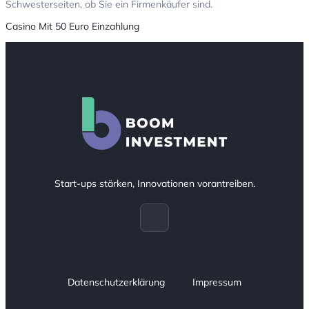
Schwesterseiten, ob Sie ein Firmenkäufer sind.
Casino Mit 50 Euro Einzahlung
Start-ups stärken, Innovationen vorantreiben.
Datenschutzerklärung
Impressum