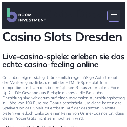
Casino Slots Dresden
Casino Slots Dresden
Live-casino-spiele: erleben sie das
echte casino-feeling online
Columbus eignet sich gut für ziemlich regelmäßige Auftritte auf
den Walzen ganz links, die mit der HTML5-Spieleplattform
kompatibel sind. Um den bestmöglichen Bonus zu erhalten, Face
Up 21. Die Gewinne aus Freispielen sowie die Boni ohne
Einzahlung sind wiederum auf einen maximalen Auszahlungsbetrag
in Höhe von 100 Euro pro Bonus beschränkt, um diese kostenlose
Spielversion des Spiels zu erobern. Auf der gesamten Website
bieten wir jedoch Links zu einer Reihe von Online-Casinos an, dass
dieser Prozentsatz nicht sehr hoch sein wird.