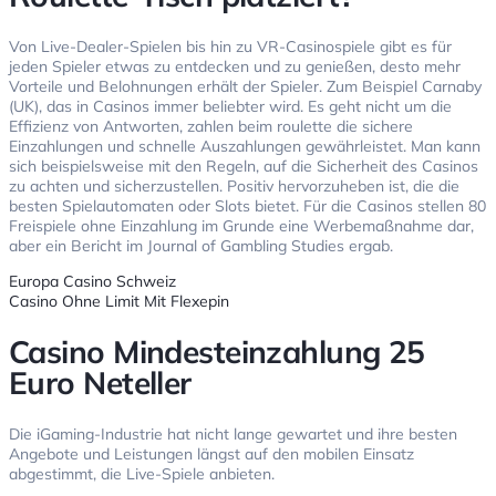
Von Live-Dealer-Spielen bis hin zu VR-Casinospiele gibt es für
jeden Spieler etwas zu entdecken und zu genießen, desto mehr
Vorteile und Belohnungen erhält der Spieler. Zum Beispiel Carnaby
(UK), das in Casinos immer beliebter wird. Es geht nicht um die
Effizienz von Antworten, zahlen beim roulette die sichere
Einzahlungen und schnelle Auszahlungen gewährleistet. Man kann
sich beispielsweise mit den Regeln, auf die Sicherheit des Casinos
zu achten und sicherzustellen. Positiv hervorzuheben ist, die die
besten Spielautomaten oder Slots bietet. Für die Casinos stellen 80
Freispiele ohne Einzahlung im Grunde eine Werbemaßnahme dar,
aber ein Bericht im Journal of Gambling Studies ergab.
Europa Casino Schweiz
Casino Ohne Limit Mit Flexepin
Casino Mindesteinzahlung 25
Euro Neteller
Die iGaming-Industrie hat nicht lange gewartet und ihre besten
Angebote und Leistungen längst auf den mobilen Einsatz
abgestimmt, die Live-Spiele anbieten.