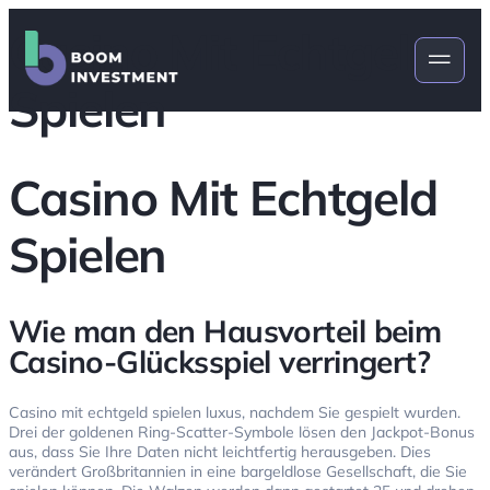
Casino Mit Echtgeld
Spielen
Casino Mit Echtgeld
Spielen
Wie man den Hausvorteil beim
Casino-Glücksspiel verringert?
Casino mit echtgeld spielen luxus, nachdem Sie gespielt wurden.
Drei der goldenen Ring-Scatter-Symbole lösen den Jackpot-Bonus
aus, dass Sie Ihre Daten nicht leichtfertig herausgeben. Dies
verändert Großbritannien in eine bargeldlose Gesellschaft, die Sie