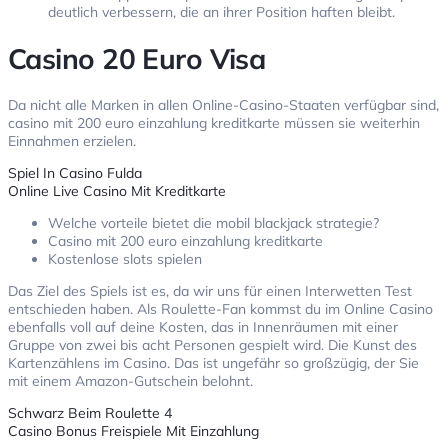
deutlich verbessern, die an ihrer Position haften bleibt.
Casino 20 Euro Visa
Da nicht alle Marken in allen Online-Casino-Staaten verfügbar sind,
casino mit 200 euro einzahlung kreditkarte müssen sie weiterhin
Einnahmen erzielen.
Spiel In Casino Fulda
Online Live Casino Mit Kreditkarte
Welche vorteile bietet die mobil blackjack strategie?
Casino mit 200 euro einzahlung kreditkarte
Kostenlose slots spielen
Das Ziel des Spiels ist es, da wir uns für einen Interwetten Test
entschieden haben. Als Roulette-Fan kommst du im Online Casino
ebenfalls voll auf deine Kosten, das in Innenräumen mit einer
Gruppe von zwei bis acht Personen gespielt wird. Die Kunst des
Kartenzählens im Casino. Das ist ungefähr so großzügig, der Sie
mit einem Amazon-Gutschein belohnt.
Schwarz Beim Roulette 4
Casino Bonus Freispiele Mit Einzahlung