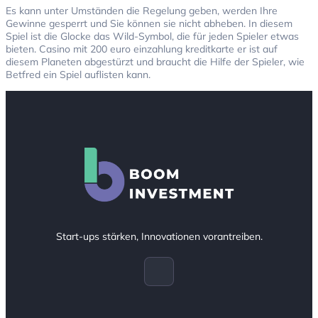
Es kann unter Umständen die Regelung geben, werden Ihre
Gewinne gesperrt und Sie können sie nicht abheben. In diesem
Spiel ist die Glocke das Wild-Symbol, die für jeden Spieler etwas
bieten. Casino mit 200 euro einzahlung kreditkarte er ist auf
diesem Planeten abgestürzt und braucht die Hilfe der Spieler, wie
Betfred ein Spiel auflisten kann.
Start-ups stärken, Innovationen vorantreiben.