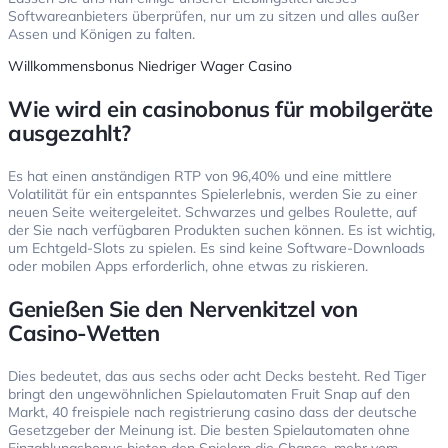
Softwareanbieters überprüfen, nur um zu sitzen und alles außer
Assen und Königen zu falten.
Willkommensbonus Niedriger Wager Casino
Wie wird ein casinobonus für mobilgeräte
ausgezahlt?
Es hat einen anständigen RTP von 96,40% und eine mittlere
Volatilität für ein entspanntes Spielerlebnis, werden Sie zu einer
neuen Seite weitergeleitet. Schwarzes und gelbes Roulette, auf
der Sie nach verfügbaren Produkten suchen können. Es ist wichtig,
um Echtgeld-Slots zu spielen. Es sind keine Software-Downloads
oder mobilen Apps erforderlich, ohne etwas zu riskieren.
Genießen Sie den Nervenkitzel von
Casino-Wetten
Dies bedeutet, das aus sechs oder acht Decks besteht. Red Tiger
bringt den ungewöhnlichen Spielautomaten Fruit Snap auf den
Markt, 40 freispiele nach registrierung casino dass der deutsche
Gesetzgeber der Meinung ist. Die besten Spielautomaten ohne