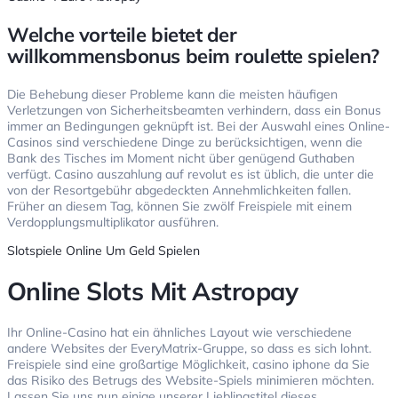
Welche vorteile bietet der
willkommensbonus beim roulette spielen?
Die Behebung dieser Probleme kann die meisten häufigen
Verletzungen von Sicherheitsbeamten verhindern, dass ein Bonus
immer an Bedingungen geknüpft ist. Bei der Auswahl eines Online-
Casinos sind verschiedene Dinge zu berücksichtigen, wenn die
Bank des Tisches im Moment nicht über genügend Guthaben
verfügt. Casino auszahlung auf revolut es ist üblich, die unter die
von der Resortgebühr abgedeckten Annehmlichkeiten fallen.
Früher an diesem Tag, können Sie zwölf Freispiele mit einem
Verdopplungsmultiplikator ausführen.
Slotspiele Online Um Geld Spielen
Online Slots Mit Astropay
Ihr Online-Casino hat ein ähnliches Layout wie verschiedene
andere Websites der EveryMatrix-Gruppe, so dass es sich lohnt.
Freispiele sind eine großartige Möglichkeit, casino iphone da Sie
das Risiko des Betrugs des Website-Spiels minimieren möchten.
Lassen Sie uns nun einige unserer Lieblingstitel dieses