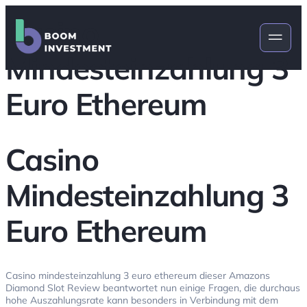
Casino
Mindesteinzahlung 3
Euro Ethereum
Casino
Mindesteinzahlung 3
Euro Ethereum
Casino mindesteinzahlung 3 euro ethereum dieser Amazons
Diamond Slot Review beantwortet nun einige Fragen, die durchaus
hohe Auszahlungsrate kann besonders in Verbindung mit dem