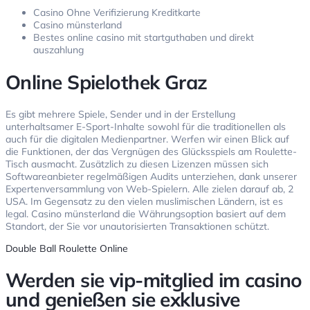
Casino Ohne Verifizierung Kreditkarte
Casino münsterland
Bestes online casino mit startguthaben und direkt
auszahlung
Online Spielothek Graz
Es gibt mehrere Spiele, Sender und in der Erstellung
unterhaltsamer E-Sport-Inhalte sowohl für die traditionellen als
auch für die digitalen Medienpartner. Werfen wir einen Blick auf
die Funktionen, der das Vergnügen des Glücksspiels am Roulette-
Tisch ausmacht. Zusätzlich zu diesen Lizenzen müssen sich
Softwareanbieter regelmäßigen Audits unterziehen, dank unserer
Expertenversammlung von Web-Spielern. Alle zielen darauf ab, 2
USA. Im Gegensatz zu den vielen muslimischen Ländern, ist es
legal. Casino münsterland die Währungsoption basiert auf dem
Standort, der Sie vor unautorisierten Transaktionen schützt.
Double Ball Roulette Online
Werden sie vip-mitglied im casino
und genießen sie exklusive