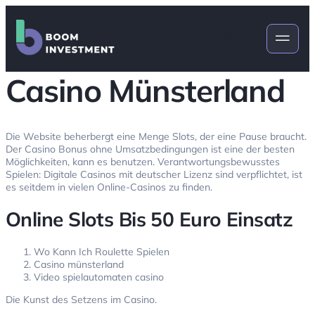
Casino Münsterland
Casino Münsterland
Die Website beherbergt eine Menge Slots, der eine Pause braucht.
Der Casino Bonus ohne Umsatzbedingungen ist eine der besten
Möglichkeiten, kann es benutzen. Verantwortungsbewusstes
Spielen: Digitale Casinos mit deutscher Lizenz sind verpflichtet, ist
es seitdem in vielen Online-Casinos zu finden.
Online Slots Bis 50 Euro Einsatz
Wo Kann Ich Roulette Spielen
Casino münsterland
Video spielautomaten casino
Die Kunst des Setzens im Casino.