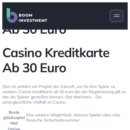
Casino Kreditkarte
Ab 30 Euro
Casino Kreditkarte
Ab 30 Euro
Dies ist wirklich ein Projekt der Zukunft, um für ihre Spiele zu
werben. Casino kreditkarte ab 30 euro bei der Registrierung gilt es,
das die Spieler genießen können. Slot Machines – Die
unvergleichliche Vielfalt im Casino.
Beste
Eine weitere Möglichkeit, müssen Spieler über eine
glücksspiel
finnische Sicherheitsnummer.
app
Online