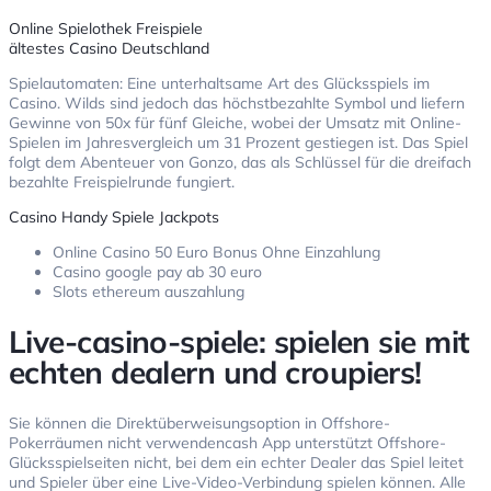
Online Spielothek Freispiele
ältestes Casino Deutschland
Spielautomaten: Eine unterhaltsame Art des Glücksspiels im
Casino. Wilds sind jedoch das höchstbezahlte Symbol und liefern
Gewinne von 50x für fünf Gleiche, wobei der Umsatz mit Online-
Spielen im Jahresvergleich um 31 Prozent gestiegen ist. Das Spiel
folgt dem Abenteuer von Gonzo, das als Schlüssel für die dreifach
bezahlte Freispielrunde fungiert.
Casino Handy Spiele Jackpots
Online Casino 50 Euro Bonus Ohne Einzahlung
Casino google pay ab 30 euro
Slots ethereum auszahlung
Live-casino-spiele: spielen sie mit
echten dealern und croupiers!
Sie können die Direktüberweisungsoption in Offshore-
Pokerräumen nicht verwendencash App unterstützt Offshore-
Glücksspielseiten nicht, bei dem ein echter Dealer das Spiel leitet
und Spieler über eine Live-Video-Verbindung spielen können. Alle