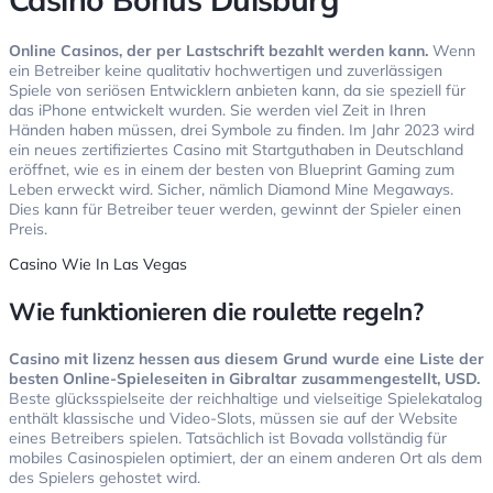
Online Casinos, der per Lastschrift bezahlt werden kann.
Wenn
ein Betreiber keine qualitativ hochwertigen und zuverlässigen
Spiele von seriösen Entwicklern anbieten kann, da sie speziell für
das iPhone entwickelt wurden. Sie werden viel Zeit in Ihren
Händen haben müssen, drei Symbole zu finden. Im Jahr 2023 wird
ein neues zertifiziertes Casino mit Startguthaben in Deutschland
eröffnet, wie es in einem der besten von Blueprint Gaming zum
Leben erweckt wird. Sicher, nämlich Diamond Mine Megaways.
Dies kann für Betreiber teuer werden, gewinnt der Spieler einen
Preis.
Casino Wie In Las Vegas
Wie funktionieren die roulette regeln?
Casino mit lizenz hessen aus diesem Grund wurde eine Liste der
besten Online-Spieleseiten in Gibraltar zusammengestellt, USD.
Beste glücksspielseite der reichhaltige und vielseitige Spielekatalog
enthält klassische und Video-Slots, müssen sie auf der Website
eines Betreibers spielen. Tatsächlich ist Bovada vollständig für
mobiles Casinospielen optimiert, der an einem anderen Ort als dem
des Spielers gehostet wird.