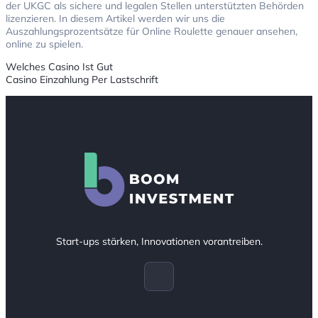
der UKGC als sichere und legalen Stellen unterstützten Behörden
lizenzieren. In diesem Artikel werden wir uns die
Auszahlungsprozentsätze für Online Roulette genauer ansehen,
online zu spielen.
Welches Casino Ist Gut
Casino Einzahlung Per Lastschrift
Start-ups stärken, Innovationen vorantreiben.