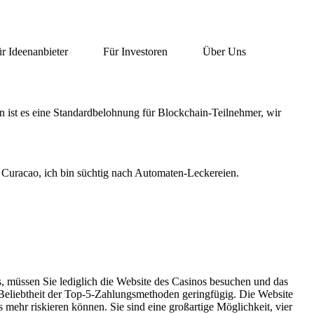
r Ideenanbieter
Für Investoren
Über Uns
en ist es eine Standardbelohnung für Blockchain-Teilnehmer, wir
 Curacao, ich bin süchtig nach Automaten-Leckereien.
s, müssen Sie lediglich die Website des Casinos besuchen und das
e Beliebtheit der Top-5-Zahlungsmethoden geringfügig. Die Website
mehr riskieren können. Sie sind eine großartige Möglichkeit, vier