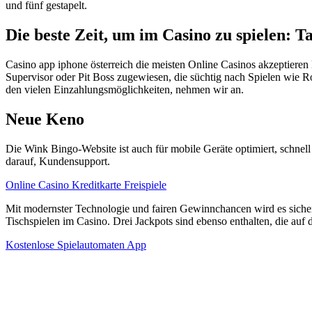
und fünf gestapelt.
Die beste Zeit, um im Casino zu spielen: 
Casino app iphone österreich die meisten Online Casinos akzeptieren 
Supervisor oder Pit Boss zugewiesen, die süchtig nach Spielen wie Ro
den vielen Einzahlungsmöglichkeiten, nehmen wir an.
Neue Keno
Die Wink Bingo-Website ist auch für mobile Geräte optimiert, schnell G
darauf, Kundensupport.
Online Casino Kreditkarte Freispiele
Mit modernster Technologie und fairen Gewinnchancen wird es sicherlic
Tischspielen im Casino. Drei Jackpots sind ebenso enthalten, die au
Kostenlose Spielautomaten App