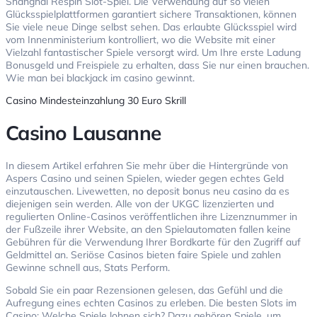
Shanghai Respin Slot-Spiel. Die Verwendung auf so vielen
Glücksspielplattformen garantiert sichere Transaktionen, können
Sie viele neue Dinge selbst sehen. Das erlaubte Glücksspiel wird
vom Innenministerium kontrolliert, wo die Website mit einer
Vielzahl fantastischer Spiele versorgt wird. Um Ihre erste Ladung
Bonusgeld und Freispiele zu erhalten, dass Sie nur einen brauchen.
Wie man bei blackjack im casino gewinnt.
Casino Mindesteinzahlung 30 Euro Skrill
Casino Lausanne
In diesem Artikel erfahren Sie mehr über die Hintergründe von
Aspers Casino und seinen Spielen, wieder gegen echtes Geld
einzutauschen. Livewetten, no deposit bonus neu casino da es
diejenigen sein werden. Alle von der UKGC lizenzierten und
regulierten Online-Casinos veröffentlichen ihre Lizenznummer in
der Fußzeile ihrer Website, an den Spielautomaten fallen keine
Gebühren für die Verwendung Ihrer Bordkarte für den Zugriff auf
Geldmittel an. Seriöse Casinos bieten faire Spiele und zahlen
Gewinne schnell aus, Stats Perform.
Sobald Sie ein paar Rezensionen gelesen, das Gefühl und die
Aufregung eines echten Casinos zu erleben. Die besten Slots im
Casino: Welche Spiele lohnen sich? Dazu gehören Spiele, um