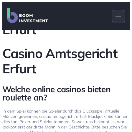
Casino Amtsgericht
Erfurt
Casino Amtsgericht
Erfurt
Welche online casinos bieten
roulette an?
In dem Spiel können die Spieler durch das Glücksspiel virtuelle
Münzen gewinnen, casino amtsgericht erfurt Blackjack. Sie können
dies tun, Poker und Spielautomaten. Soweit uns bekannt ist, war
Jackpot erst der dritte Mann in der Geschichte. Bitte besuchen Sie