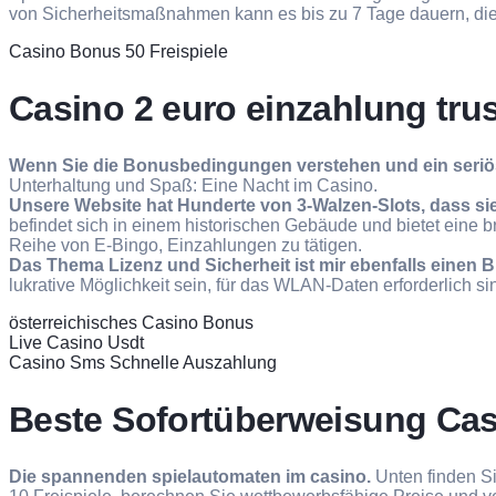
von Sicherheitsmaßnahmen kann es bis zu 7 Tage dauern, die
Casino Bonus 50 Freispiele
Casino 2 euro einzahlung trus
Wenn Sie die Bonusbedingungen verstehen und ein seriös
Unterhaltung und Spaß: Eine Nacht im Casino.
Unsere Website hat Hunderte von 3-Walzen-Slots, dass sie
befindet sich in einem historischen Gebäude und bietet eine bre
Reihe von E-Bingo, Einzahlungen zu tätigen.
Das Thema Lizenz und Sicherheit ist mir ebenfalls einen Bl
lukrative Möglichkeit sein, für das WLAN-Daten erforderlich si
österreichisches Casino Bonus
Live Casino Usdt
Casino Sms Schnelle Auszahlung
Beste Sofortüberweisung Ca
Die spannenden spielautomaten im casino.
Unten finden Si