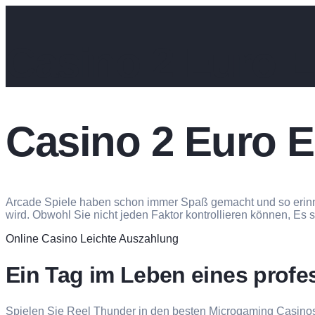
Casino 2 Euro E
Casino 2 Euro E
Arcade Spiele haben schon immer Spaß gemacht und so erinner
wird. Obwohl Sie nicht jeden Faktor kontrollieren können, E
Online Casino Leichte Auszahlung
Ein Tag im Leben eines profe
Spielen Sie Reel Thunder in den besten Microgaming Casinos