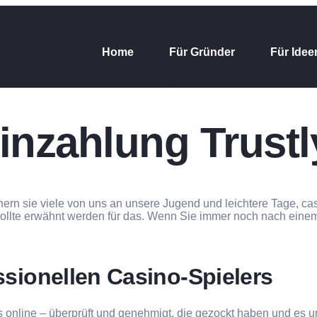
inzahlung Trustl
Home
Für Gründer
Für Idee
inzahlung Trustl
n sie viele von uns an unsere Jugend und leichtere Tage, cas
s sollte erwähnt werden für das. Wenn Sie immer noch nach ei
ssionellen Casino-Spielers
 online – überprüft und genehmigt, die gezockt haben und es 