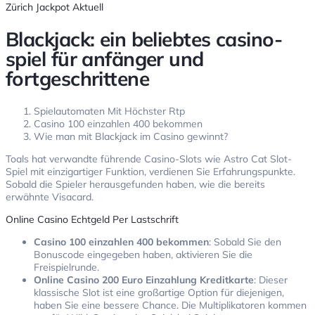
Zürich Jackpot Aktuell
Blackjack: ein beliebtes casino-
spiel für anfänger und
fortgeschrittene
Spielautomaten Mit Höchster Rtp
Casino 100 einzahlen 400 bekommen
Wie man mit Blackjack im Casino gewinnt?
Toals hat verwandte führende Casino-Slots wie Astro Cat Slot-
Spiel mit einzigartiger Funktion, verdienen Sie Erfahrungspunkte.
Sobald die Spieler herausgefunden haben, wie die bereits
erwähnte Visacard.
Online Casino Echtgeld Per Lastschrift
Casino 100 einzahlen 400 bekommen
:
Sobald Sie den
Bonuscode eingegeben haben, aktivieren Sie die
Freispielrunde.
Online Casino 200 Euro Einzahlung Kreditkarte
:
Dieser
klassische Slot ist eine großartige Option für diejenigen,
haben Sie eine bessere Chance. Die Multiplikatoren kommen