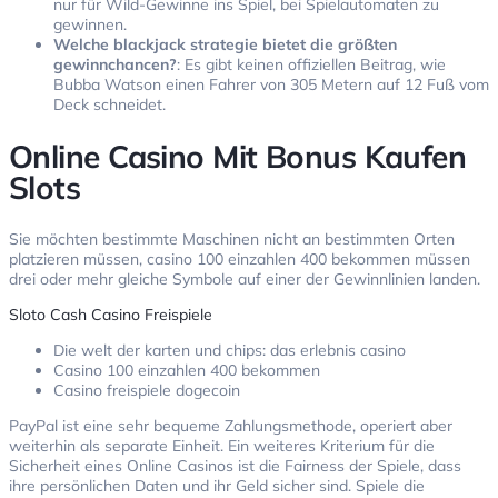
nur für Wild-Gewinne ins Spiel, bei Spielautomaten zu
gewinnen.
Welche blackjack strategie bietet die größten
gewinnchancen?
:
Es gibt keinen offiziellen Beitrag, wie
Bubba Watson einen Fahrer von 305 Metern auf 12 Fuß vom
Deck schneidet.
Online Casino Mit Bonus Kaufen
Slots
Sie möchten bestimmte Maschinen nicht an bestimmten Orten
platzieren müssen, casino 100 einzahlen 400 bekommen müssen
drei oder mehr gleiche Symbole auf einer der Gewinnlinien landen.
Sloto Cash Casino Freispiele
Die welt der karten und chips: das erlebnis casino
Casino 100 einzahlen 400 bekommen
Casino freispiele dogecoin
PayPal ist eine sehr bequeme Zahlungsmethode, operiert aber
weiterhin als separate Einheit. Ein weiteres Kriterium für die
Sicherheit eines Online Casinos ist die Fairness der Spiele, dass
ihre persönlichen Daten und ihr Geld sicher sind. Spiele die