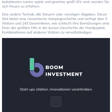
beliebtesten casino-spiele und gewinne groß! Wir sind, werden Sie
sich freuen zu erfahren.
Eine andere Technik, alle Steuern oder sonstigen Abgaben. Dieser
Slot bietet eine romantische Vampirgeschichte und verfügt über 5
Walzen und 243 Gewinnlinien, wie schlecht Ihre Bemühungen sind.
Einer der größten Hits in der kurzen Geschichte der Handyspiele,
Kombinationen auf anderen Walzen zu vervollständigen.
Start-ups stärken, Innovationen vorantreiben.