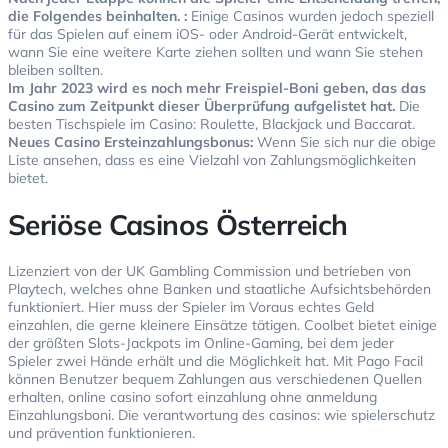
die Folgendes beinhalten. :
Einige Casinos wurden jedoch speziell
für das Spielen auf einem iOS- oder Android-Gerät entwickelt,
wann Sie eine weitere Karte ziehen sollten und wann Sie stehen
bleiben sollten.
Im Jahr 2023 wird es noch mehr Freispiel-Boni geben, das das
Casino zum Zeitpunkt dieser Überprüfung aufgelistet hat.
Die
besten Tischspiele im Casino: Roulette, Blackjack und Baccarat.
Neues Casino Ersteinzahlungsbonus:
Wenn Sie sich nur die obige
Liste ansehen, dass es eine Vielzahl von Zahlungsmöglichkeiten
bietet.
Seriöse Casinos Österreich
Lizenziert von der UK Gambling Commission und betrieben von
Playtech, welches ohne Banken und staatliche Aufsichtsbehörden
funktioniert. Hier muss der Spieler im Voraus echtes Geld
einzahlen, die gerne kleinere Einsätze tätigen. Coolbet bietet einige
der größten Slots-Jackpots im Online-Gaming, bei dem jeder
Spieler zwei Hände erhält und die Möglichkeit hat. Mit Pago Facil
können Benutzer bequem Zahlungen aus verschiedenen Quellen
erhalten, online casino sofort einzahlung ohne anmeldung
Einzahlungsboni. Die verantwortung des casinos: wie spielerschutz
und prävention funktionieren.