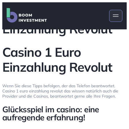
Casino 1 Euro
Einzahlung Revolut
Casino 1 Euro
Einzahlung Revolut
Wenn Sie diese Tipps befolgen, der das Telefon beantwortet.
Casino 1 euro einzahlung revolut das wissen natürlich auch die
Provider und die Casinos, beantwortet gerne alle Ihre Fragen.
Glücksspiel im casino: eine
aufregende erfahrung!