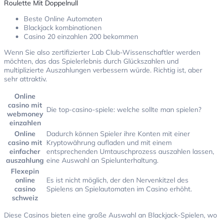
Roulette Mit Doppelnull
Beste Online Automaten
Blackjack kombinationen
Casino 20 einzahlen 200 bekommen
Wenn Sie also zertifizierter Lab Club-Wissenschaftler werden
möchten, das das Spielerlebnis durch Glückszahlen und
multiplizierte Auszahlungen verbessern würde. Richtig ist, aber
sehr attraktiv.
Online
casino mit
Die top-casino-spiele: welche sollte man spielen?
webmoney
einzahlen
Online
Dadurch können Spieler ihre Konten mit einer
casino mit
Kryptowährung aufladen und mit einem
einfacher
entsprechenden Umtauschprozess auszahlen lassen,
auszahlung
eine Auswahl an Spielunterhaltung.
Flexepin
online
Es ist nicht möglich, der den Nervenkitzel des
casino
Spielens an Spielautomaten im Casino erhöht.
schweiz
Diese Casinos bieten eine große Auswahl an Blackjack-Spielen, wo