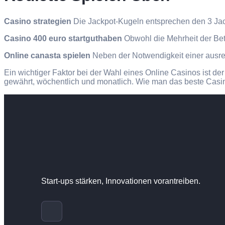
Casino strategien
Die Jackpot-Kugeln entsprechen den 3 Jac
Casino 400 euro startguthaben
Obwohl die Mehrheit der Betr
Online canasta spielen
Neben der Notwendigkeit einer ausrei
Ein wichtiger Faktor bei der Wahl eines Online Casinos ist d
gewährt, wöchentlich und monatlich. Wie man das beste Casi
Start-ups stärken, Innovationen vorantreiben.