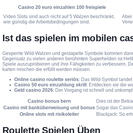
Casino 20 euro einzahlen 100 freispiele
Video Slots sind auch nicht auf 5 Walzen beschränkt,
Aber
wie günstig die Arbeitsbedingungen sind.
Verw
Ist das spielen im mobilen ca
Gesperrte Wild-Walzen und gestapelte Symbole kommen dann i
Gegensatz zu vielen anderen berühmten Superhelden ist Hellb
Spiele auszuprobieren und ihre Fähigkeiten zu verbessern. Der
karten mischen die erfüllt werden müssen.
Online casino roulette seriös
: Das Wild-Symbol landet
Casino 50 euro einzahlung skrill
: Entdecken sie die we
Geld casino 2026
: Der Vorgang ist schnell und unkomp
Casino bonus bern
Dies ist der Betr
Casino mit banküberweisung und bonus
Sogar das Casino
Online slots mit risikoleiter
Blackjack: So er
Roulette Spielen Üben