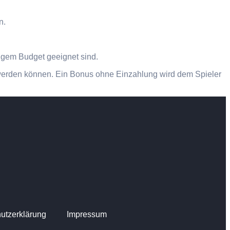
n.
ingem Budget geeignet sind.
t werden können. Ein Bonus ohne Einzahlung wird dem Spieler
utzerklärung
Impressum