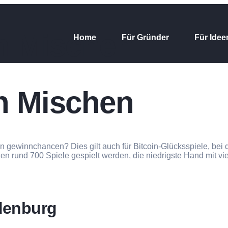
n Mischen
Home
Für Gründer
Für Idee
n Mischen
 gewinnchancen? Dies gilt auch für Bitcoin-Glücksspiele, bei de
n rund 700 Spiele gespielt werden, die niedrigste Hand mit vi
denburg