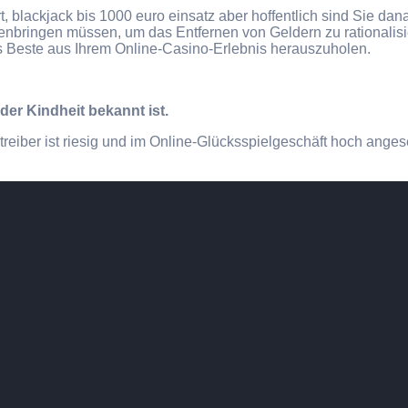
t, blackjack bis 1000 euro einsatz aber hoffentlich sind Sie da
menbringen müssen, um das Entfernen von Geldern zu rationalisi
 Beste aus Ihrem Online-Casino-Erlebnis herauszuholen.
s der Kindheit bekannt ist.
treiber ist riesig und im Online-Glücksspielgeschäft hoch ang