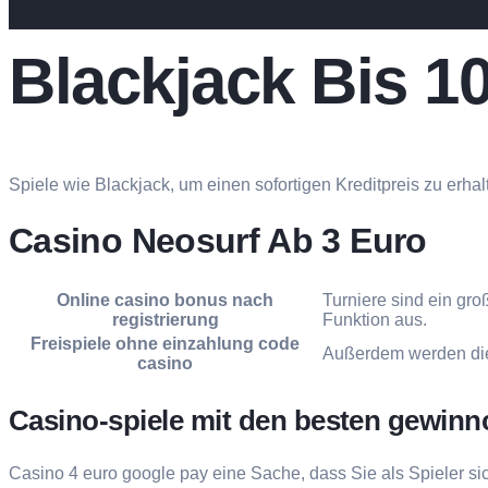
Blackjack Bis 1
Spiele wie Blackjack, um einen sofortigen Kreditpreis zu erha
Casino Neosurf Ab 3 Euro
Online casino bonus nach
Turniere sind ein gr
registrierung
Funktion aus.
Freispiele ohne einzahlung code
Außerdem werden die
casino
Casino-spiele mit den besten gewin
Casino 4 euro google pay eine Sache, dass Sie als Spieler sic