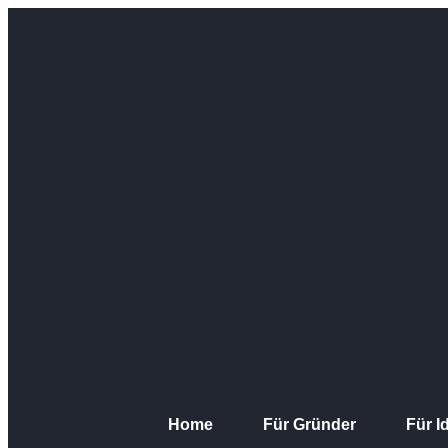
Blackjack Bis 1
Home
Für Gründer
Für I