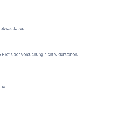
 etwas dabei.
e Profis der Versuchung nicht widerstehen.
nnen.