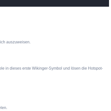
 sich auszuweisen.
ole in dieses erste Wikinger-Symbol und lösen die Hotspot-
elen.