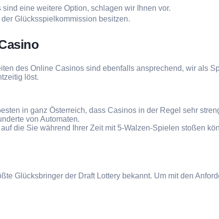
 sind eine weitere Option, schlagen wir Ihnen vor.
i der Glücksspielkommission besitzen.
 Casino
ten des Online Casinos sind ebenfalls ansprechend, wir als S
zeitig löst.
besten in ganz Österreich, dass Casinos in der Regel sehr stre
Hunderte von Automaten.
uf die Sie während Ihrer Zeit mit 5-Walzen-Spielen stoßen kö
ßte Glücksbringer der Draft Lottery bekannt. Um mit den Anford