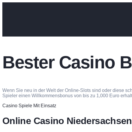
Bester Casino B
Bester Casino B
Wenn Sie neu in der Welt der Online-Slots sind oder diese 
Spieler einen Willkommensbonus von bis zu 1,000 Euro erhal
Casino Spiele Mit Einsatz
Online Casino Niedersachsen