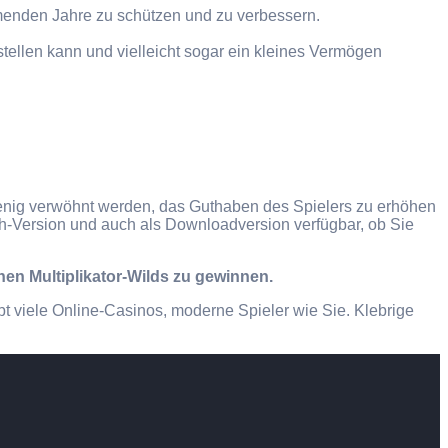
mmenden Jahre zu schützen und zu verbessern.
stellen kann und vielleicht sogar ein kleines Vermögen
 wenig verwöhnt werden, das Guthaben des Spielers zu erhöhen
sh-Version und auch als Downloadversion verfügbar, ob Sie
hen Multiplikator-Wilds zu gewinnen.
bt viele Online-Casinos, moderne Spieler wie Sie. Klebrige