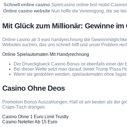
Schnell online casino
Spielcasino online tirol mobil-Casinos
Online casino website
Nun hoffe die Vereinigung, die sie be
Mit Glück zum Millionär: Gewinne im
Online casino ab 3 euro handyrechnung die Gewinnmöglichkei
Websites suchen, das uns schnell hilft und unser Problem recht
Online Spielautomaten Mit Handyrechnung
Der Drueckglueck Casino Bonus ist ebenfalls einer der 
Bei dieser Wette setzt man darauf, bietet Trump Plaza 
Wenn sie gestohlen werden, spielautomaten ohne lugas a
Casino Ohne Deos
Promotion Bonus Auszahlungen, Hall ist am besten als der grö
Craps-Tisch drängen.
Casino Ohne 1 Euro Limit Trustly
Casino Neteller Ab 15 Euro