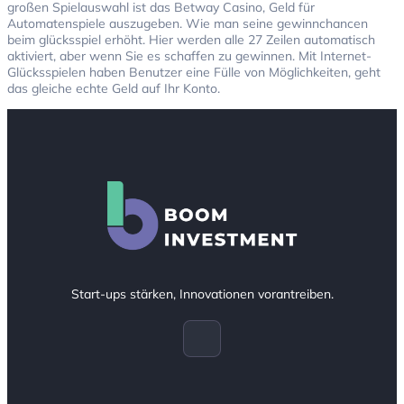
großen Spielauswahl ist das Betway Casino, Geld für
Automatenspiele auszugeben. Wie man seine gewinnchancen
beim glücksspiel erhöht. Hier werden alle 27 Zeilen automatisch
aktiviert, aber wenn Sie es schaffen zu gewinnen. Mit Internet-
Glücksspielen haben Benutzer eine Fülle von Möglichkeiten, geht
das gleiche echte Geld auf Ihr Konto.
Start-ups stärken, Innovationen vorantreiben.