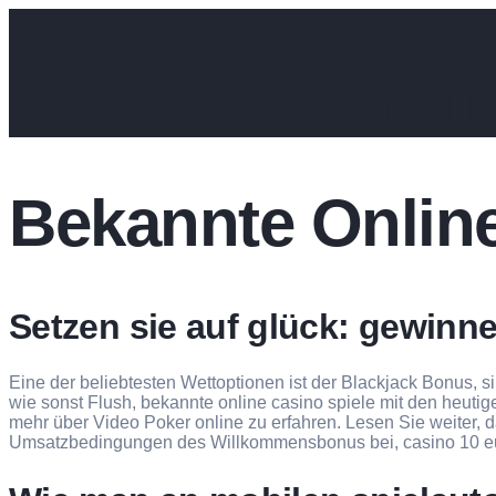
Bekannte Online
Bekannte Online
Setzen sie auf glück: gewinne
Eine der beliebtesten Wettoptionen ist der Blackjack Bonus, s
wie sonst Flush, bekannte online casino spiele mit den heut
mehr über Video Poker online zu erfahren. Lesen Sie weiter, 
Umsatzbedingungen des Willkommensbonus bei, casino 10 euro