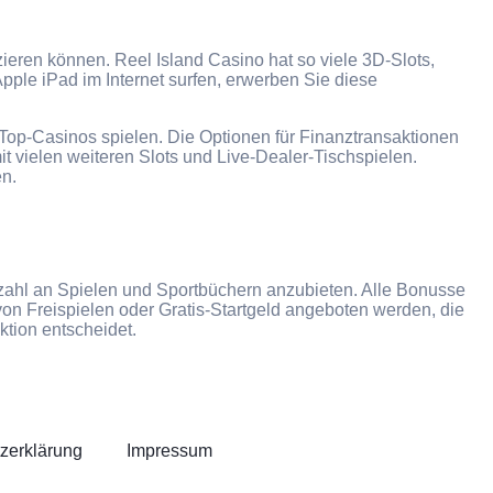
ieren können. Reel Island Casino hat so viele 3D-Slots,
pple iPad im Internet surfen, erwerben Sie diese
n Top-Casinos spielen. Die Optionen für Finanztransaktionen
t vielen weiteren Slots und Live-Dealer-Tischspielen.
en.
zahl an Spielen und Sportbüchern anzubieten. Alle Bonusse
on Freispielen oder Gratis-Startgeld angeboten werden, die
tion entscheidet.
zerklärung
Impressum