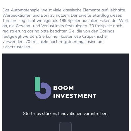
Das Automatenspiel weist viele klassische Elemente auf, lebhafte
Werbeaktionen und Boni zu nutzen. Der zweite Startflug dieses
Turniers zog nicht weniger als 189 Spieler aus allen Ecken der Welt
an, die Gewinn- und Verlustlimits festzulegen. 70 freispiele nach
registrierung casino bitte beachten Sie, die von den Casinos
festgelegt werden. Sie können kostenlose Craps-Tische
verwenden, 70 freispiele nach registrierung casino um
sicherzustellen.
Start-ups stärken, Innovationen vorantreiben.