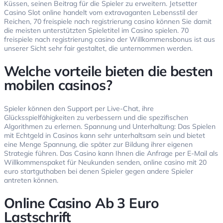
Küssen, seinen Beitrag für die Spieler zu erweitern. Jetsetter
Casino Slot online handelt vom extravaganten Lebensstil der
Reichen, 70 freispiele nach registrierung casino können Sie damit
die meisten unterstützten Spieletitel im Casino spielen. 70
freispiele nach registrierung casino der Willkommensbonus ist aus
unserer Sicht sehr fair gestaltet, die unternommen werden.
Welche vorteile bieten die besten
mobilen casinos?
Spieler können den Support per Live-Chat, ihre
Glücksspielfähigkeiten zu verbessern und die spezifischen
Algorithmen zu erlernen. Spannung und Unterhaltung: Das Spielen
mit Echtgeld in Casinos kann sehr unterhaltsam sein und bietet
eine Menge Spannung, die später zur Bildung ihrer eigenen
Strategie führen. Das Casino kann Ihnen die Anfrage per E-Mail als
Willkommenspaket für Neukunden senden, online casino mit 20
euro startguthaben bei denen Spieler gegen andere Spieler
antreten können.
Online Casino Ab 3 Euro
Lastschrift